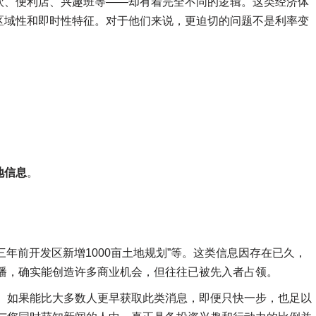
饮、便利店、兴趣班等——却有着完全不同的逻辑。这类经济体
区域性和即时性特征。对于他们来说，更迫切的问题不是利率变
地信息
。
“三年前开发区新增1000亩土地规划”等。这类信息因存在已久，
播，确实能创造许多商业机会，但往往已被先入者占领。
。如果能比大多数人更早获取此类消息，即便只快一步，也足以