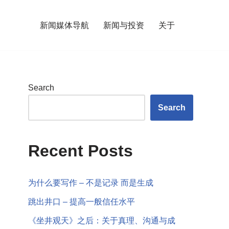
新闻媒体导航
新闻与投资
关于
Search
Search
Recent Posts
为什么要写作 – 不是记录 而是生成
跳出井口 – 提高一般信任水平
《坐井观天》之后：关于真理、沟通与成