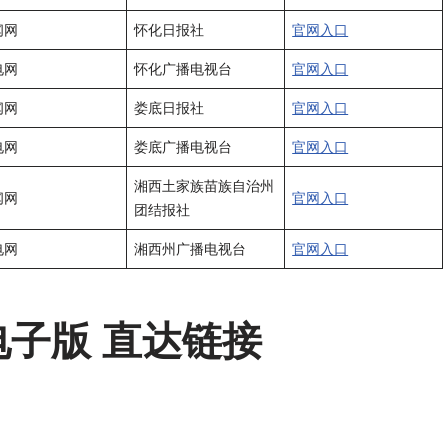
闻网
怀化日报社
官网入口
电网
怀化广播电视台
官网入口
闻网
娄底日报社
官网入口
电网
娄底广播电视台
官网入口
湘西土家族苗族自治州
闻网
官网入口
团结报社
电网
湘西州广播电视台
官网入口
子版 直达链接