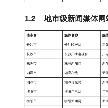
1.2 地市级新闻媒体网
省市名
媒体名称
媒
长沙市
长沙晚报网
新
长沙市
长沙广播电视台
广
株洲市
株洲新闻网
新
湘潭市
湘潭在线
新
湘潭市
湘潭传媒网
新
衡阳市
衡阳广电网
广
衡阳市
衡阳新闻网
新