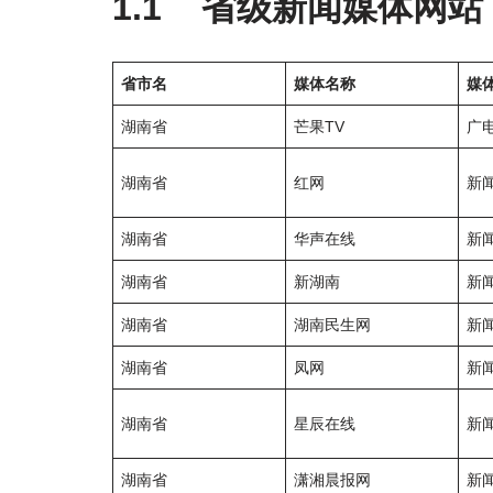
1.1 省级新闻媒体网站
省市名
媒体名称
媒
湖南省
芒果TV
广
湖南省
红网
新
湖南省
华声在线
新
湖南省
新湖南
新
湖南省
湖南民生网
新
湖南省
凤网
新
湖南省
星辰在线
新
湖南省
潇湘晨报网
新