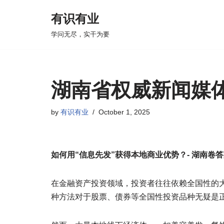
有识有业
Skip
学问无尽，实干为要
to
content
湖南省权威新闻媒
by
有识有业
October 1, 2025
如何用“信息先发”获得本地商业优势？- 湖南卷
在金融资产投资领域，投资者往往依赖全国性的
种方法对于股票、债券等全国性投资品种无疑是