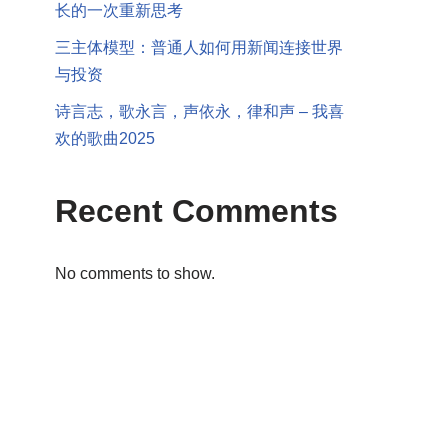
长的一次重新思考
三主体模型：普通人如何用新闻连接世界
与投资
诗言志，歌永言，声依永，律和声 – 我喜
欢的歌曲2025
Recent Comments
No comments to show.