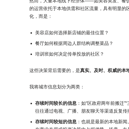
然而，大量本地线下经济体——如美容美发、餐
的运营依托于本地供需和社区流量，具有明显的
化，而是：
美容店如何选择新店铺的最佳位置？
餐厅如何根据周边人群结构调整菜品？
培训班如何决定传单投放的社区？
这些决策背后需要的，是
真实、及时、权威的本
我将城市信息划分为两类：
存续时间较长的信息
：如“区政府两年前搬迁”
往往通过电视、广播、朋友聊天等渠道反复传
存续时间较短的信息
：也就是最新的本地新闻